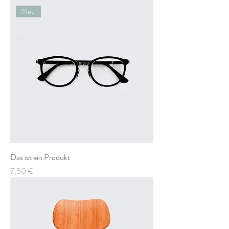
Neu
Das ist ein Produkt
Preis
7,50 €