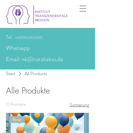
Tel.:
+4917624124301
Whatsapp
Email: nk@nataliakas.de
Start
All Products
Alle Produkte
12 Produkte
Sortierung
Важно