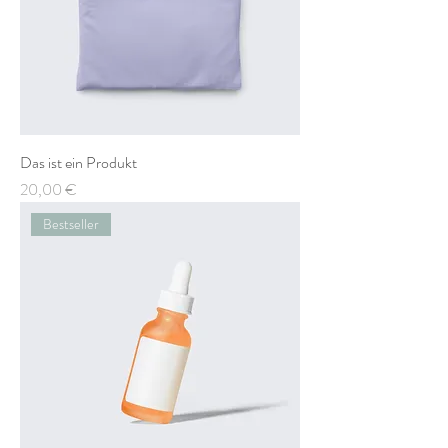
Das ist ein Produkt
Preis
20,00 €
Bestseller