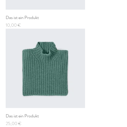
Das ist ein Produkt
Preis
10,00 €
Das ist ein Produkt
Preis
25,00 €