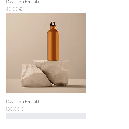
Das ist ein Produkt
Preis
40,00 €
Das ist ein Produkt
Preis
130,00 €