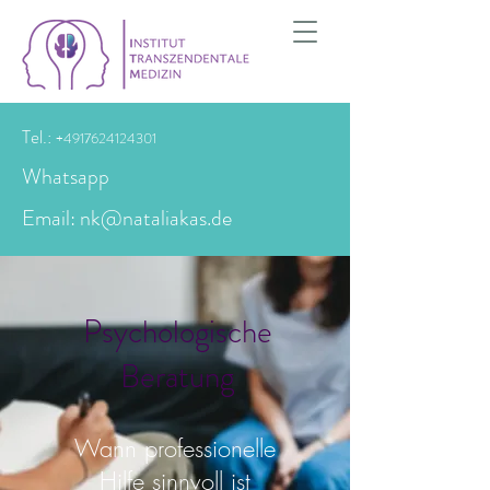
Tel.:
+4917624124301
Whatsapp
Email: nk@nataliakas.de
Psychologische
Beratung
Wann professionelle
Hilfe sinnvoll ist