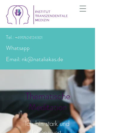
Tel.:
+4917624124301
Whatsapp
Email: nk@nataliakas.de
Thematische
Meditation
Ich bin stark und
Lebenswert.