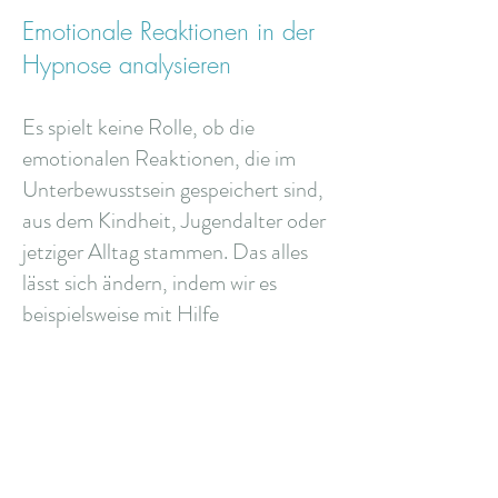
Emotionale Reaktionen in der
Hypnose analysieren
Es spielt keine Rolle, ob die
emotionalen Reaktionen, die im
Unterbewusstsein gespeichert sind,
aus dem Kindheit, Jugendalter oder
jetziger Alltag stammen. Das alles
lässt sich ändern, indem wir es
beispielsweise mit Hilfe
medizinischer Hypnose bewusst
durchschauen und eine neue
Lösung für unser Handeln finden.
Strebst du nach Liebe und