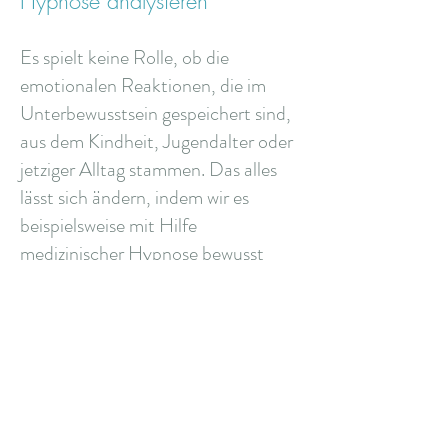
Hypnose analysieren
Es spielt keine Rolle, ob die
emotionalen Reaktionen, die im
Unterbewusstsein gespeichert sind,
aus dem Kindheit, Jugendalter oder
jetziger Alltag stammen. Das alles
lässt sich ändern, indem wir es
beispielsweise mit Hilfe
medizinischer Hypnose bewusst
durchschauen und eine neue
Lösung für unser Handeln finden.
Strebst du nach Liebe und
Anerkennung?