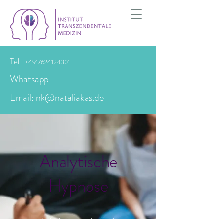
Tel.:
+4917624124301
Whatsapp
Email: nk@nataliakas.de
Analytische
Hypnose