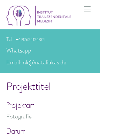
Tel.:
+4917624124301
Whatsapp
Email: nk@nataliakas.de
Projekttitel
Projektart
Fotografie
Datum