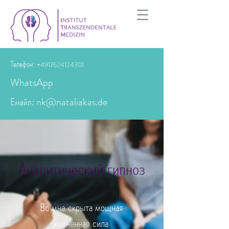
Телефон:
+4917624124301
WhatsApp
Емайл: nk@nataliakas.de
Аналитический гипноз
Во мне скрыта мощная
жизненная сила