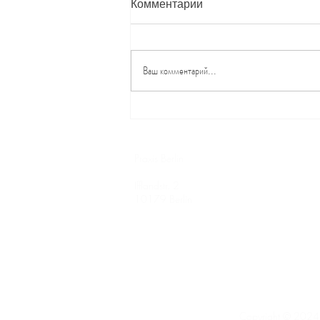
Комментарии
Ваш комментарий...
КУРС
РЕИНКАРНАЦИОННОЙ
ТЕРАПИИ
Praxis Berlin
Praxis Golzow
Ifflandstr. 2
Schlossberg 1
10179 Berlin
15328 Golzow
Impressum
Datenschutz
Copyright © 202